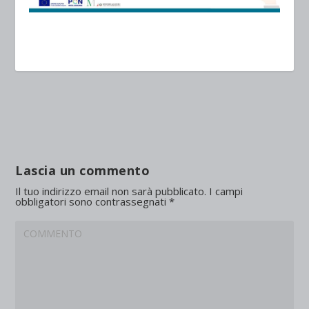
Lascia un commento
Il tuo indirizzo email non sarà pubblicato.
I campi
obbligatori sono contrassegnati
*