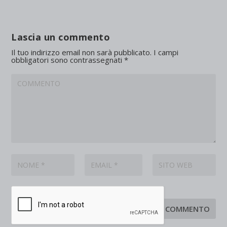
Lascia un commento
Il tuo indirizzo email non sarà pubblicato.
I campi
obbligatori sono contrassegnati
*