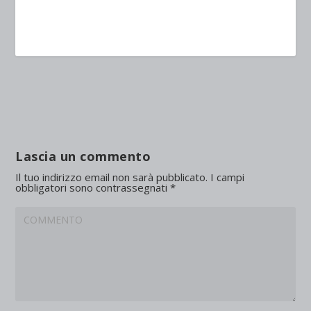
Lascia un commento
Il tuo indirizzo email non sarà pubblicato.
I campi
obbligatori sono contrassegnati
*