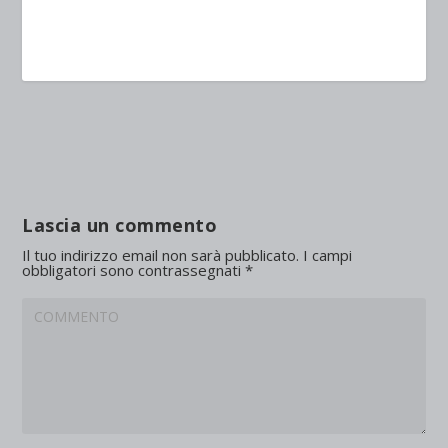
Lascia un commento
Il tuo indirizzo email non sarà pubblicato.
I campi
obbligatori sono contrassegnati
*