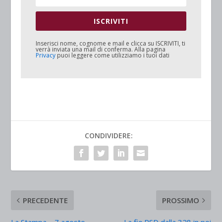
ISCRIVITI
Inserisci nome, cognome e mail e clicca su
ISCRIVITI
, ti
verrà inviata una mail di conferma. Alla pagina
Privacy
puoi leggere come utilizziamo i tuoi dati
CONDIVIDERE:
PRECEDENTE
PROSSIMO
La Stampa – 7 agosto
La fio.PSD dalla 328 in poi