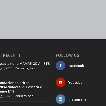
I RECENTI
FOLLOW US
ssociazione MAMRE ODV – ETS
Facebook
g 8, 2026
|
Piemonte
,
Soci
Youtube
ondazione Caritas
ell’Arcidiocesi di Pescara e
enne ETS
g 2, 2026
|
Abruzzo
,
Soci
Instagram