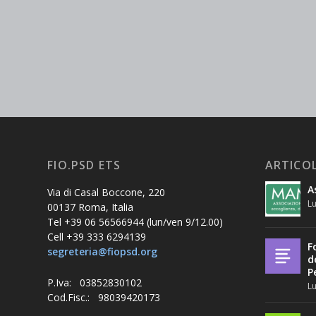
FIO.PSD ETS
ARTICOL
A
Via di Casal Boccone, 220
Lu
00137 Roma, Italia
Tel +39 06 56566944 (lun/ven 9/12.00)
Cell +39 333 6294139
F
segreteria@fiopsd.org
d
P
P.Iva: 03852830102
Lu
Cod.Fisc.: 98039420173