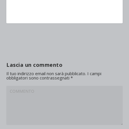
Lascia un commento
Il tuo indirizzo email non sarà pubblicato.
I campi
obbligatori sono contrassegnati
*