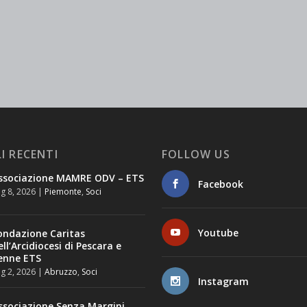
I RECENTI
FOLLOW US
ssociazione MAMRE ODV – ETS
Facebook
g 8, 2026
|
Piemonte
,
Soci
Youtube
ondazione Caritas
ell’Arcidiocesi di Pescara e
enne ETS
g 2, 2026
|
Abruzzo
,
Soci
Instagram
ssociazione Senza Margini