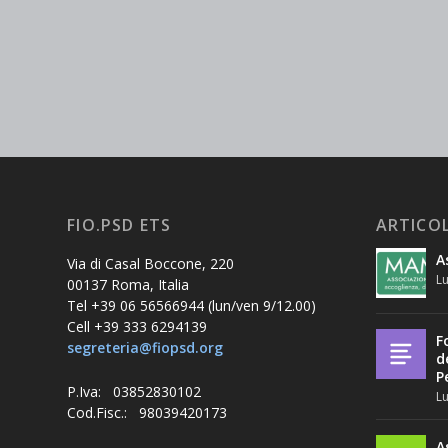
FIO.PSD ETS
ARTICOL
A
Via di Casal Boccone, 220
Lu
00137 Roma, Italia
Tel +39 06 56566944 (lun/ven 9/12.00)
Cell +39 333 6294139
F
segreteria@fiopsd.org
d
P
P.Iva: 03852830102
Lu
Cod.Fisc.: 98039420173
A