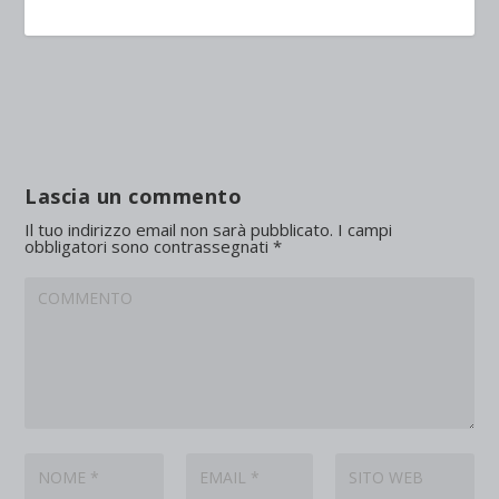
Lascia un commento
Il tuo indirizzo email non sarà pubblicato.
I campi
obbligatori sono contrassegnati
*