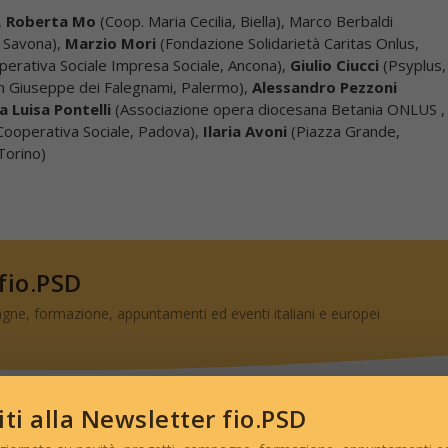
,
Roberta Mo
(Coop. Maria Cecilia, Biella), Marco Berbaldi
, Savona),
Marzio Mori
(Fondazione Solidarietà Caritas Onlus,
erativa Sociale Impresa Sociale, Ancona),
Giulio Ciucci
(Psyplus,
n Giuseppe dei Falegnami, Palermo),
Alessandro Pezzoni
a Luisa Pontelli
(Associazione opera diocesana Betania ONLUS ,
ooperativa Sociale, Padova),
Ilaria Avoni
(Piazza Grande,
Torino)
 fio.PSD
gne, formazione, appuntamenti ed eventi italiani e europei
viti alla Newsletter fio.PSD
ISCRIVITI