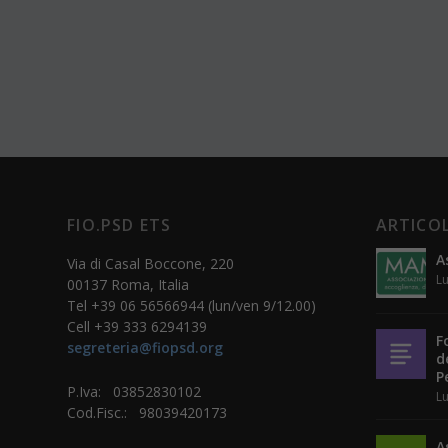
FIO.PSD ETS
ARTICOL
A
Via di Casal Boccone, 220
Lu
00137 Roma, Italia
Tel +39 06 56566944 (lun/ven 9/12.00)
Cell +39 333 6294139
F
segreteria@fiopsd.org
d
P
P.Iva: 03852830102
Lu
Cod.Fisc.: 98039420173
A