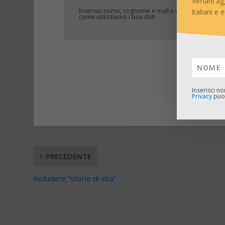
Rimani ag
Inserisci nome, cognome e mail e clicca su
ISCRIVITI
italiani e 
come utilizziamo i tuoi dati
Inserisci n
Privacy
puoi
CONDIVID
PRECEDENTE
Includere “storie di vita”