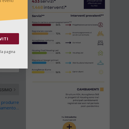
 eventi
VITI
lla pagina
SSIMO
r produrre
iamento…