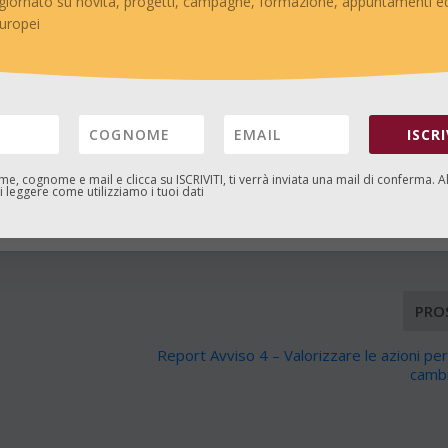
giornato su novità, progetti, campagne, formazione, appuntamenti ed
, ti verrà inviata una mail di conferma. Alla pagina
Privacy
puoi leggere
europei
ISCRI
ome, cognome e mail e clicca su
ISCRIVITI
, ti verrà inviata una mail di conferma. A
 leggere come utilizziamo i tuoi dati
ERE:
PRO
Report Avviso 4 – Valorizzare le azioni pe
camb