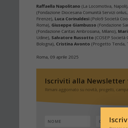
Raffaella Napolitano
(La Locomotiva, Napoli)
(Fondazione Diocesana Comunità Servizi onlus
Firenze),
Luca Corinaldesi
(Polo9 Società Coop
Roma),
Giuseppe Giambusso
(Fondazione Sa
(Fondazione Caritas Ambrosiana, Milano),
Mari
Udine),
Salvatore Russotto
(COSEP Società C
Bologna),
Cristina Avonto
(Progetto Tenda, 
Roma, 09 aprile 2025
Iscriviti alla Newsletter
Rimani aggiornato su novità, progetti, campa
Iscri