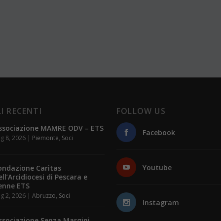
I RECENTI
FOLLOW US
ssociazione MAMRE ODV – ETS
Facebook
g 8, 2026
|
Piemonte
,
Soci
Youtube
ondazione Caritas
ell’Arcidiocesi di Pescara e
enne ETS
g 2, 2026
|
Abruzzo
,
Soci
Instagram
ssociazione Senza Margini