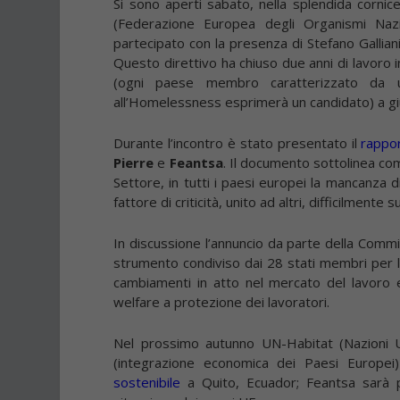
Si sono aperti sabato, nella splendida cornice 
(Federazione Europea degli Organismi Naz
partecipato con la presenza di Stefano Gallian
Questo direttivo ha chiuso due anni di lavoro 
(ogni paese membro caratterizzato da u
all’Homelessness esprimerà un candidato) a g
Durante l’incontro è stato presentato il
rappor
Pierre
e
Feantsa
. Il documento sottolinea co
Settore, in tutti i paesi europei la mancanza d
fattore di criticità, unito ad altri, difficilmente
In discussione l’annuncio da parte della Commis
strumento condiviso dai 28 stati membri per l’
cambiamenti in atto nel mercato del lavoro e
welfare a protezione dei lavoratori.
Nel prossimo autunno UN-Habitat (Nazioni Un
(integrazione economica dei Paesi Europei
sostenibile
a Quito, Ecuador; Feantsa sarà p