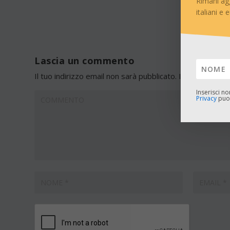
Rimani ag
italiani e 
Lascia un commento
Il tuo indirizzo email non sarà pubblicato.
I campi obblig
Inserisci n
Privacy
puoi