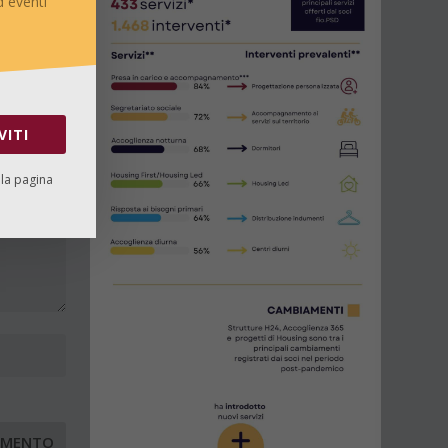
 eventi
VITI
lla pagina