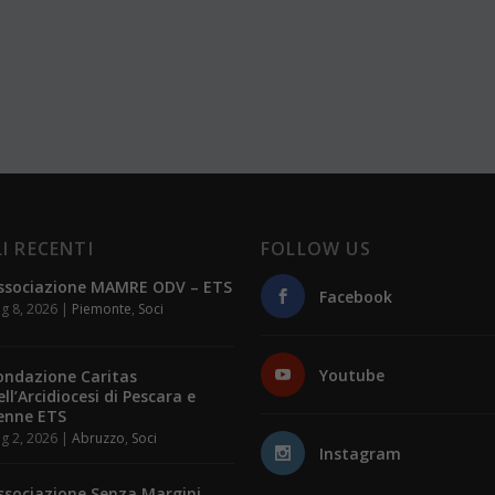
I RECENTI
FOLLOW US
ssociazione MAMRE ODV – ETS
Facebook
g 8, 2026
|
Piemonte
,
Soci
Youtube
ondazione Caritas
ell’Arcidiocesi di Pescara e
enne ETS
g 2, 2026
|
Abruzzo
,
Soci
Instagram
ssociazione Senza Margini