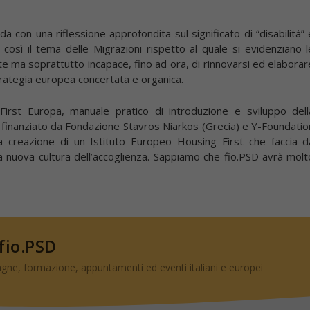
 con una riflessione approfondita sul significato di “disabilità” 
così il tema delle Migrazioni rispetto al quale si evidenziano l
ente ma soprattutto incapace, fino ad ora, di rinnovarsi ed elaborar
trategia europea concertata e organica.
First Europa, manuale pratico di introduzione e sviluppo dell
, finanziato da Fondazione Stavros Niarkos (Grecia) e Y-Foundatio
 creazione di un Istituto Europeo Housing First che faccia d
na nuova cultura dell’accoglienza. Sappiamo che fio.PSD avrà molt
 fio.PSD
gne, formazione, appuntamenti ed eventi italiani e europei