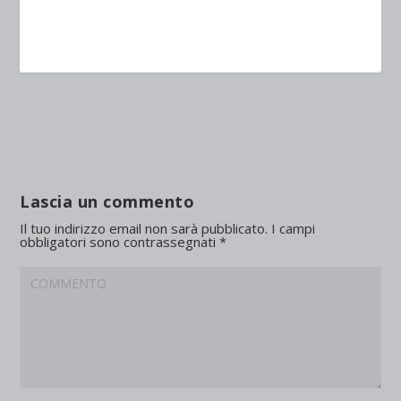
Lascia un commento
Il tuo indirizzo email non sarà pubblicato.
I campi
obbligatori sono contrassegnati
*