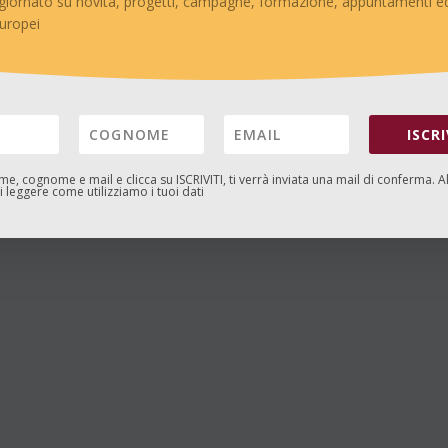
giornato su novità, progetti, campagne, formazione, appuntamenti ed
europei
ISCRI
ome, cognome e mail e clicca su
ISCRIVITI
, ti verrà inviata una mail di conferma. A
 leggere come utilizziamo i tuoi dati