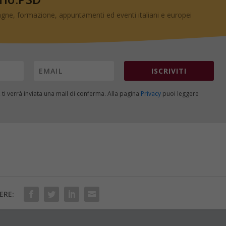
gne, formazione, appuntamenti ed eventi italiani e europei
ISCRIVITI
, ti verrà inviata una mail di conferma. Alla pagina
Privacy
puoi leggere
ERE: