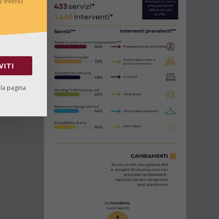
 eventi
VITI
lla pagina