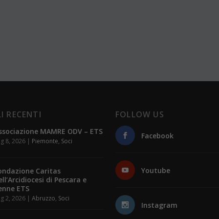
I RECENTI
FOLLOW US
ssociazione MAMRE ODV – ETS
Facebook
g 8, 2026
|
Piemonte
,
Soci
Youtube
ondazione Caritas
ell’Arcidiocesi di Pescara e
enne ETS
g 2, 2026
|
Abruzzo
,
Soci
Instagram