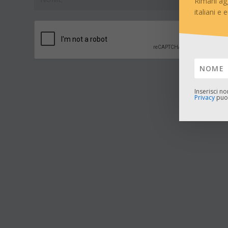
Rimani ag
italiani e 
Inserisci n
Privacy
puoi