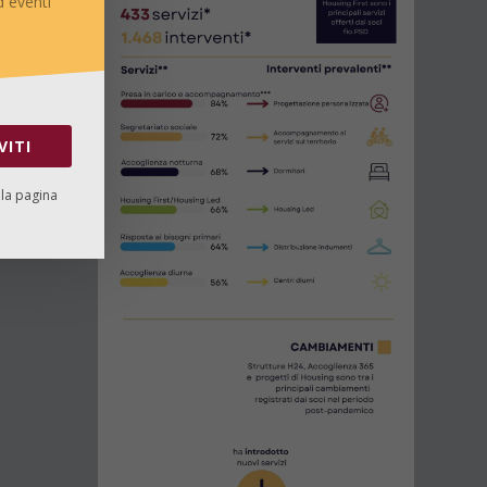
 eventi
VITI
lla pagina