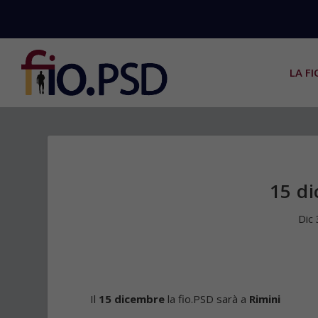
LA FI
15 di
Dic
Il
15 dicembre
la fio.PSD sarà a
Rimini