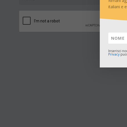
Rimani ag
italiani e 
Inserisci n
Privacy
puoi