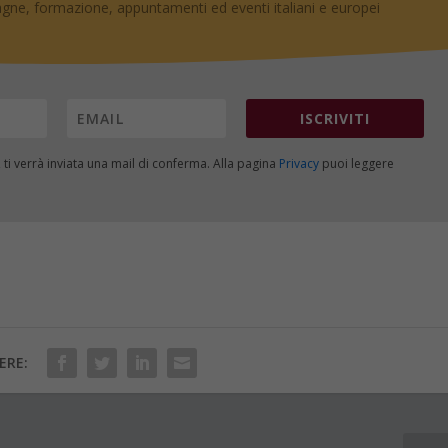
gne, formazione, appuntamenti ed eventi italiani e europei
ISCRIVITI
, ti verrà inviata una mail di conferma. Alla pagina
Privacy
puoi leggere
ERE: