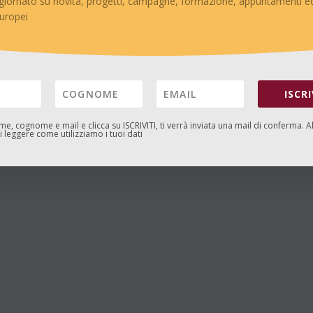
giornato su novità, progetti, campagne, formazione, appuntamenti ed
europei
ISCRI
ome, cognome e mail e clicca su
ISCRIVITI
, ti verrà inviata una mail di conferma. A
 leggere come utilizziamo i tuoi dati