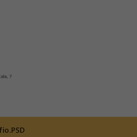
ala, 7
 fio.PSD