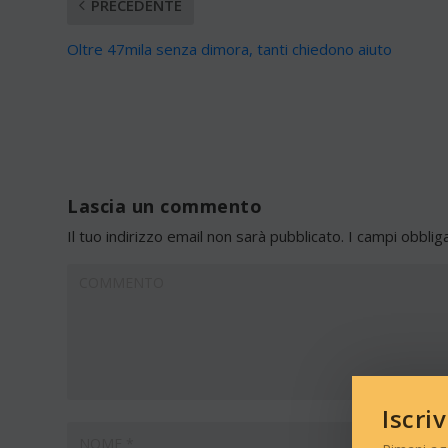
PRECEDENTE
Oltre 47mila senza dimora, tanti chiedono aiuto
Lascia un commento
Il tuo indirizzo email non sarà pubblicato.
I campi obblig
Iscri