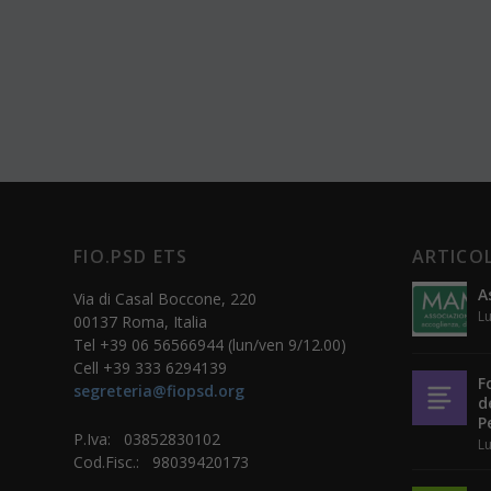
FIO.PSD ETS
ARTICOL
A
Via di Casal Boccone, 220
Lu
00137 Roma, Italia
Tel +39 06 56566944 (lun/ven 9/12.00)
Cell +39 333 6294139
F
segreteria@fiopsd.org
d
P
P.Iva: 03852830102
Lu
Cod.Fisc.: 98039420173