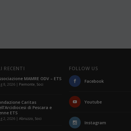
I RECENTI
FOLLOW US
ssociazione MAMRE ODV – ETS
Facebook
g 8, 2026
|
Piemonte
,
Soci
Youtube
ondazione Caritas
ell’Arcidiocesi di Pescara e
enne ETS
g 2, 2026
|
Abruzzo
,
Soci
Instagram