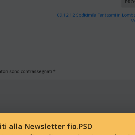
PRO
09.12.12 Sedicimila Fantasmi in Lomba
V
atori sono contrassegnati
*
viti alla Newsletter fio.PSD