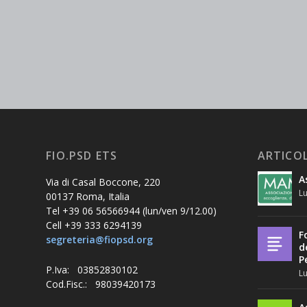
FIO.PSD ETS
ARTICOL
A
Via di Casal Boccone, 220
Lu
00137 Roma, Italia
Tel +39 06 56566944 (lun/ven 9/12.00)
Cell +39 333 6294139
F
segreteria@fiopsd.org
d
P
P.Iva: 03852830102
Lu
Cod.Fisc.: 98039420173