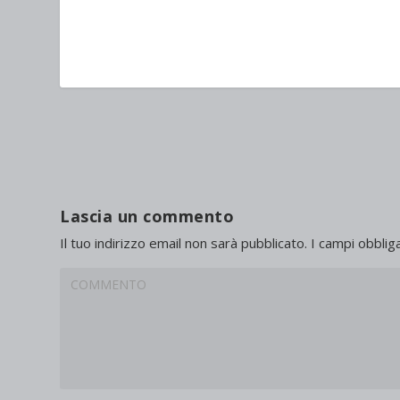
Lascia un commento
Il tuo indirizzo email non sarà pubblicato.
I campi obblig