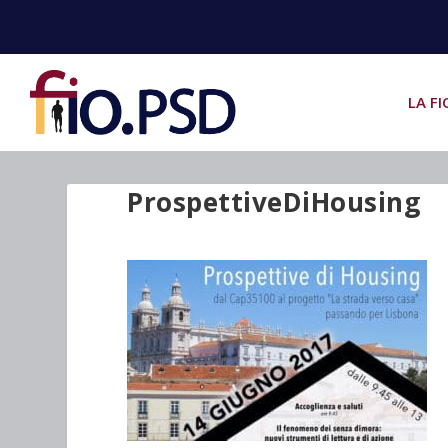
LA FI
ProspettiveDiHousing