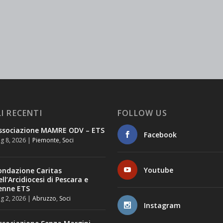
I RECENTI
FOLLOW US
ssociazione MAMRE ODV – ETS
Facebook
g 8, 2026
|
Piemonte
,
Soci
Youtube
ondazione Caritas
ell’Arcidiocesi di Pescara e
enne ETS
g 2, 2026
|
Abruzzo
,
Soci
Instagram