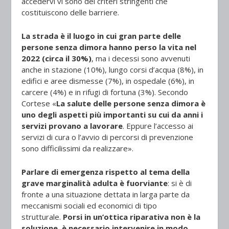
accedervi vi sono dei criteri stringenti che
costituiscono delle barriere.
La strada è il luogo in cui gran parte delle
persone senza dimora hanno perso la vita nel
2022 (circa il 30%)
, ma i decessi sono avvenuti
anche in stazione (10%), lungo corsi d’acqua (8%), in
edifici e aree dismesse (7%), in ospedale (6%), in
carcere (4%) e in rifugi di fortuna (3%). Secondo
Cortese «
La salute delle persone senza dimora è
uno degli aspetti più importanti su cui da anni i
servizi provano a lavorare
. Eppure l’accesso ai
servizi di cura o l’avvio di percorsi di prevenzione
sono difficilissimi da realizzare».
Parlare di emergenza rispetto al tema della
grave marginalità adulta è fuorviante
: si è di
fronte a una situazione dettata in larga parte da
meccanismi sociali ed economici di tipo
strutturale.
Porsi in un’ottica riparativa non è la
soluzione, è necessario intervenire in modo