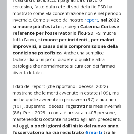
I casi di cronaca, accompagnati da un lavoro
certosino, fatto dalla rete di soci della fio.PSD ha
mostrato come «la concentrazione non è nel periodo
invernale. Come si vede dal nostro
report
,
nel 2022
si muore più d’estate
», spiega
Caterina Cortese
referente per l’osservatorio fio.PSD
. «Si muore
tutto l’anno,
si muore per incidenti , per malori
improvvisi, a causa della compromissione della
condizione psicofisica
. Anche una semplice
tachicardia o un po’ di diabete o qualche altra
patologia che normalmente si cura con dei farmaci
diventa letale».
I dati del report (che riportano i decessi 2022)
mostrano che le morti avvenute in estate (109), ma
anche quelle avvenute in primavera (97) e autunno
(101), superano i decessi registrati nei mesi invernali
(86). Per il 2023 la conta è arrivata a 405 persone,
mantenendosi costante rispetto agli anni precedenti.
Ad oggi,
a pochi giorni dall’inizio del nuovo anno,
l’osservatorio ha già registrato
6 morti
tra le