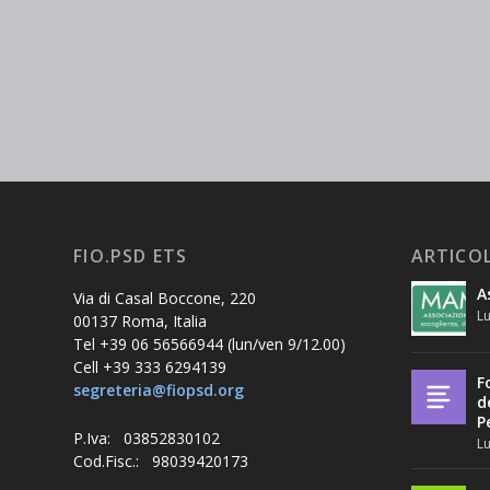
FIO.PSD ETS
ARTICOL
A
Via di Casal Boccone, 220
Lu
00137 Roma, Italia
Tel +39 06 56566944 (lun/ven 9/12.00)
Cell +39 333 6294139
F
segreteria@fiopsd.org
d
P
P.Iva: 03852830102
Lu
Cod.Fisc.: 98039420173