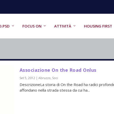
O.PSD
FOCUS ON
ATTIVITÀ
HOUSING FIRST
Associazione On the Road Onlus
Set 5, 2012
|
Abruzzo
,
Soci
DescrizioneLa storia di On the Road ha radici profond
affondano nella strada stessa da cui ha...