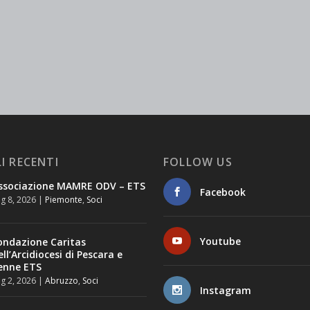
I RECENTI
FOLLOW US
ssociazione MAMRE ODV – ETS
Facebook
g 8, 2026
|
Piemonte
,
Soci
Youtube
ondazione Caritas
ell’Arcidiocesi di Pescara e
enne ETS
g 2, 2026
|
Abruzzo
,
Soci
Instagram