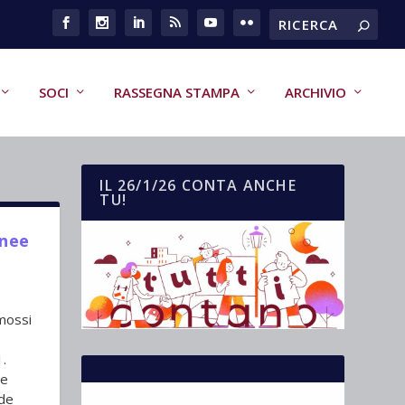
SOCI
RASSEGNA STAMPA
ARCHIVIO
IL 26/1/26 CONTA ANCHE
TU!
inee
omossi
1.
 e
ide