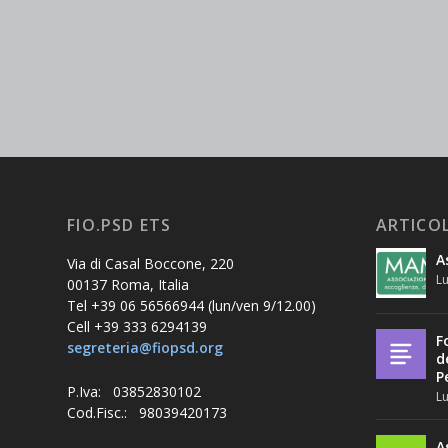
FIO.PSD ETS
ARTICOL
A
Via di Casal Boccone, 220
Lu
00137 Roma, Italia
Tel +39 06 56566944 (lun/ven 9/12.00)
Cell +39 333 6294139
F
segreteria@fiopsd.org
d
P
P.Iva: 03852830102
Lu
Cod.Fisc.: 98039420173
A