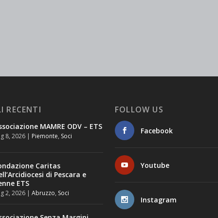
I RECENTI
FOLLOW US
ssociazione MAMRE ODV – ETS
Facebook
g 8, 2026
|
Piemonte
,
Soci
Youtube
ondazione Caritas
ell’Arcidiocesi di Pescara e
enne ETS
g 2, 2026
|
Abruzzo
,
Soci
Instagram
ssociazione Senza Margini