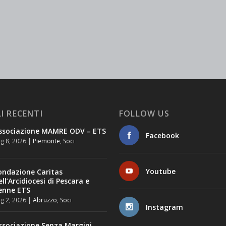
I RECENTI
FOLLOW US
ssociazione MAMRE ODV – ETS
Facebook
g 8, 2026
|
Piemonte
,
Soci
Youtube
ondazione Caritas
ell’Arcidiocesi di Pescara e
enne ETS
g 2, 2026
|
Abruzzo
,
Soci
Instagram
ssociazione Senza Margini