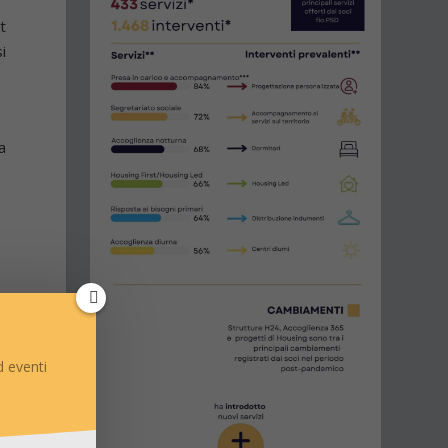
t
i
a
n
 eventi
e
o