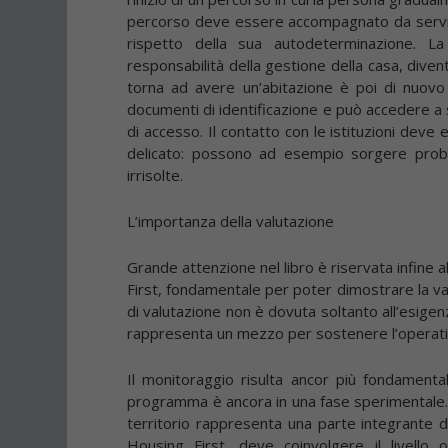
percorso deve essere accompagnato da servizi 
rispetto della sua autodeterminazione. L
responsabilità della gestione della casa, dive
torna ad avere un’abitazione è poi di nuovo i
documenti di identificazione e può accedere a se
di accesso. Il contatto con le istituzioni dev
delicato: possono ad esempio sorgere proble
irrisolte.
L’importanza della valutazione
Grande attenzione nel libro è riservata infine al
First, fondamentale per poter dimostrare la val
di valutazione non è dovuta soltanto all’esigenz
rappresenta un mezzo per sostenere l’operativi
Il monitoraggio risulta ancor più fondamentale
programma è ancora in una fase sperimentale. In 
territorio rappresenta una parte integrante de
Housing First, deve coinvolgere il livello 