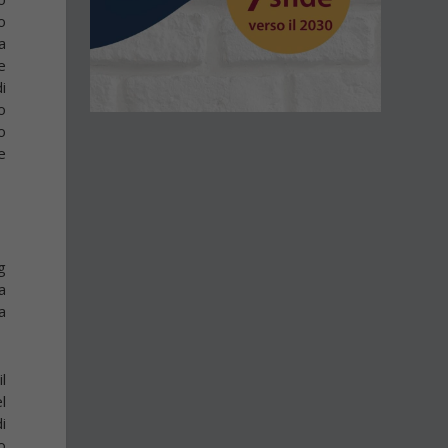
o
a
e
i
o
o
e
g
a
a
l
l
i
o