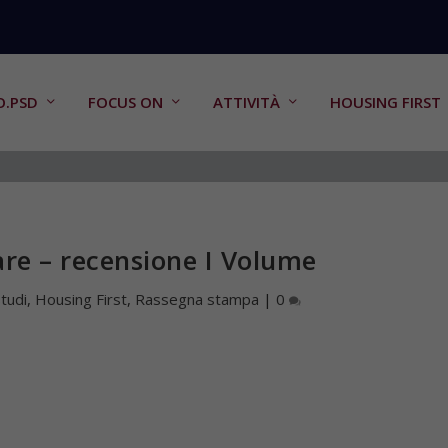
O.PSD
FOCUS ON
ATTIVITÀ
HOUSING FIRST
re – recensione I Volume
Studi
,
Housing First
,
Rassegna stampa
|
0