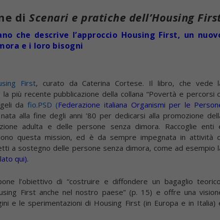
ne di
Scenari e pratiche dell’Housing Firs
no che descrive l’approccio Housing First, un nuov
ora e i loro bisogni
using First
, curato da Caterina Cortese. Il libro, che vede l
è la più recente pubblicazione della collana “Povertà e percorsi d
ngeli da
fio.PSD (
Federazione italiana Organismi per le Person
nata alla fine degli anni ’80 per dedicarsi alla promozione dell
nazione adulta e delle persone senza dimora. Raccoglie enti 
vidono questa mission, ed è da sempre impegnata in attività d
ogetti a sostegno delle persone senza dimora, come ad esempio l
lato qui
).
pone l’obiettivo di “costruire e diffondere un bagaglio teorico
using First anche nel nostro paese” (p. 15) e offre una vision
ini e le sperimentazioni di Housing First (in Europa e in Italia) 