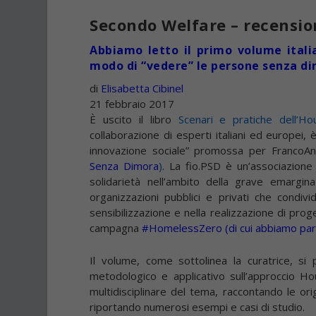
Secondo Welfare – recensio
Abbiamo letto il primo volume italia
modo di “vedere” le persone senza dim
di
Elisabetta Cibinel
21 febbraio 2017
È uscito il libro
Scenari e pratiche dell’Ho
collaborazione di esperti italiani ed europei, 
innovazione sociale” promossa per FrancoA
Senza Dimora
)
. La fio.PSD è un’associazione 
solidarietà nell’ambito della grave emargi
organizzazioni pubblici e privati che condi
sensibilizzazione e nella realizzazione di pr
campagna
#HomelessZero
(
di cui abbiamo par
Il volume, come sottolinea la curatrice, si 
metodologico e applicativo sull’approccio Ho
multidisciplinare del tema, raccontando le orig
riportando numerosi esempi e casi di studio.