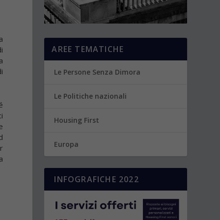
a
AREE TEMATICHE
i
a
i
Le Persone Senza Dimora
Le Politiche nazionali
é
i
Housing First
e
d
Europa
r
a
INFOGRAFICHE 2022