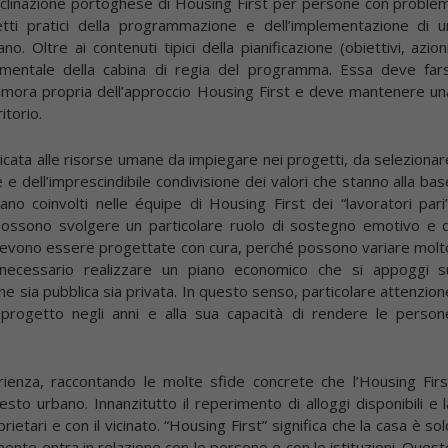
eclinazione portoghese di Housing First per persone con problem
tti pratici della programmazione e dell’implementazione di u
. Oltre ai contenuti tipici della pianificazione (obiettivi, azioni
ndamentale della cabina di regia del programma. Essa deve fars
dimora propria dell’approccio Housing First e deve mantenere un
itorio.
cata alle risorse umane da impiegare nei progetti, da selezionar
e dell’imprescindibile condivisione dei valori che stanno alla bas
ano coinvolti nelle équipe di Housing First dei “lavoratori pari”
 possono svolgere un particolare ruolo di sostegno emotivo e d
 devono essere progettate con cura, perché possono variare molt
 necessario realizzare un piano economico che si appoggi s
gine sia pubblica sia privata. In questo senso, particolare attenzion
l progetto negli anni e alla sua capacità di rendere le person
erienza, raccontando le molte sfide concrete che l’Housing Firs
sto urbano. Innanzitutto il reperimento di alloggi disponibili e l
ietari e con il vicinato. “Housing First” significa che la casa è sol
lmente entra in relazione con le persone e con le istituzioni. Quest