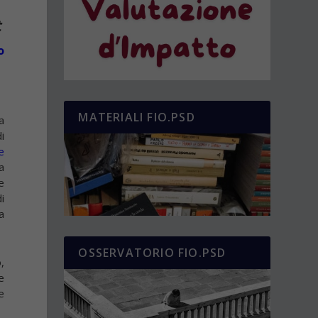
t
o
MATERIALI FIO.PSD
a
i
e
a
e
i
a
OSSERVATORIO FIO.PSD
,
e
e