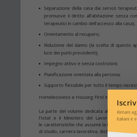
Separazione della casa dai servizi terapeuti
promuove il diritto all’abitazione senza c
terapeutici in cambio dell’accesso alla casa);
Orientamento al recupero;
Riduzione del danno (la scelta di questo ap
luce dei punti precedenti);
Impegno attivo e senza costrizioni;
Pianificazione orientata alla persona;
Supporto flessibile per tutto il tempo neces
Homelessness e Housing First in Italia
Iscri
La parte del volume dedicata all’Italia, presen
Rimani ag
l’Istat e il Ministero del Lavoro e delle Pol
italiani e 
le caratteristiche che assume la homelessness 
di studio, carriera lavorativa, distribuzione geo