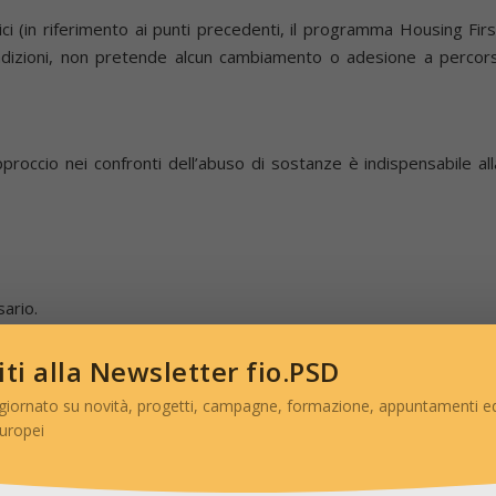
ci (in riferimento ai punti precedenti, il programma Housing Firs
ondizioni, non pretende alcun cambiamento o adesione a percors
proccio nei confronti dell’abuso di sostanze è indispensabile all
sario.
viti alla Newsletter fio.PSD
ta i risultati della ricerca svolta da fio.PSD in collaborazione co
giornato su novità, progetti, campagne, formazione, appuntamenti ed
itiche Sociali. La ricerca si è posta l’obiettivo di approfondir
europei
nel nostro paese (considerando in particolare: genere, età, titol
grafica) e si è basata su dati raccolti nel 2012 e nel 2014.