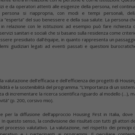
e da operatori attenti alle esigenze della persona, nel continu
a persona si riappropria, con modi e tempi personali, dell
nta “esperta” del suo benessere e della sua salute. La persona ch
n relazione con le istituzioni: ad esempio può fare richiesta d
rvizi sanitari e sociali che si basano sulla residenza come criteri
e essere presidiato dall’équipe, in quanto rappresenta un passaggi
mi giudiziari legati ad eventi passati e questioni burocratich
la valutazione dell’efficacia e dell’efficienza dei progetti di Housin
idità e la sostenibilità del programma. “L’importanza di un sistem
a di incrementare la ricerca scientifica riguardo al modello (…), m
tà” (p. 200, corsivo mio).
 per la diffusione dell’approccio Housing First in Italia, dove i
questo senso, la condivisione dei risultati con tutti gli attori de
l processo valutativo. La valutazione, nel rispetto dei principi d
operativo e i partecipanti ai programmi. Il peculiare contest