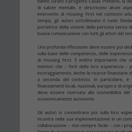
hanno curato il progetto Casas Primerio, la d
di salute mentale, e descrivono alcuni aspe
intervento di Housing First nel contesto urbano
tempi), gli autori sottolineano il ruolo fo
portatrice della visione della persona senza 
buona comunicazione con tutti gli attori del terr
Una profonda riflessione deve essere poi dedi
sulla base delle competenze, delle esperienze 
di Housing First. È inoltre importante che si
mentori che – forti della loro esperienza –
incoraggiamento. Anche le risorse finanziarie
a seconda del contesto. In particolare, è
finanziamenti locali, nazionali, europei e di ori
deve essere riservata alla sostenibilità de
economicamente autonome.
Gli autori si concentrano poi sulla loro esp
incontra nella sua implementazione in un conte
collaborazione – non sempre facile – con i propr
l’inizio di un percorso in cui la persona gradua