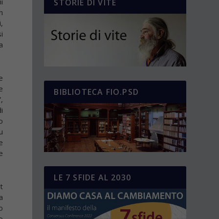
i
STORIE DI VITE
n
,
i
a
e
e
BIBLIOTECA FIO.PSD
,
i
o
u
e
e
LE 7 SFIDE AL 2030
t
a
o
o