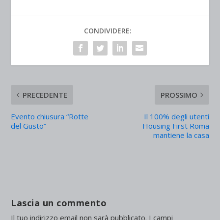
CONDIVIDERE:
PRECEDENTE
PROSSIMO
Evento chiusura “Rotte
Il 100% degli utenti
del Gusto”
Housing First Roma
mantiene la casa
Lascia un commento
Il tuo indirizzo email non sarà pubblicato.
I campi