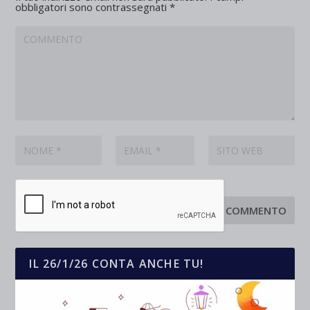
obbligatori sono contrassegnati
*
IL 26/1/26 CONTA ANCHE TU!