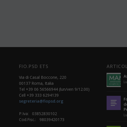
FIO.PSD ETS
ARTICOL
A
Via di Casal Boccone, 220
Lu
00137 Roma, Italia
Tel +39 06 56566944 (lun/ven 9/12.00)
Cell +39 333 6294139
F
segreteria@fiopsd.org
d
P
P.Iva: 03852830102
Lu
Cod.Fisc.: 98039420173