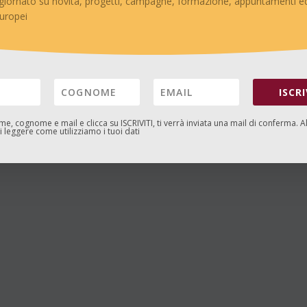
giornato su novità, progetti, campagne, formazione, appuntamenti ed
europei
ISCRI
ome, cognome e mail e clicca su
ISCRIVITI
, ti verrà inviata una mail di conferma. A
 leggere come utilizziamo i tuoi dati