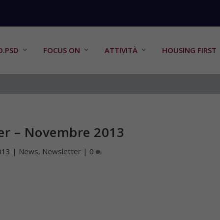
O.PSD
FOCUS ON
ATTIVITÀ
HOUSING FIRST
er – Novembre 2013
013
|
News
,
Newsletter
|
0