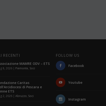
I RECENTI
FOLLOW US
ssociazione MAMRE ODV – ETS
Facebook
g 8, 2026
|
Piemonte
,
Soci
Youtube
ondazione Caritas
ell’Arcidiocesi di Pescara e
enne ETS
g 2, 2026
|
Abruzzo
,
Soci
Instagram