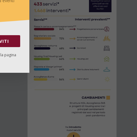
 eventi
VITI
lla pagina