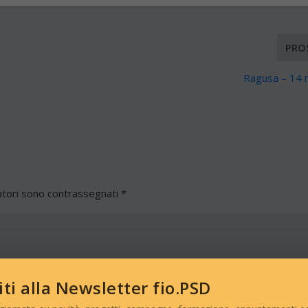
PRO
Ragusa – 14
atori sono contrassegnati
*
viti alla Newsletter fio.PSD