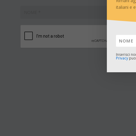
Rimani ag
italiani e 
Inserisci n
Privacy
puoi