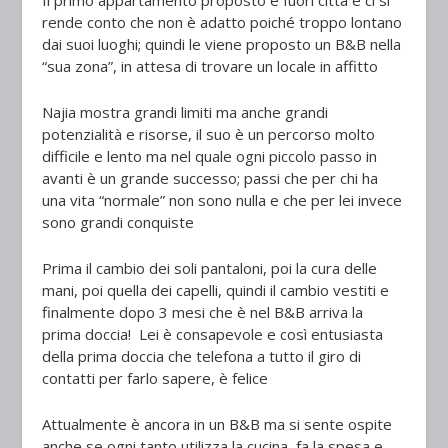
Il primo appartamento proposto è fuori città e ci si
rende conto che non è adatto poiché troppo lontano
dai suoi luoghi; quindi le viene proposto un B&B nella
“sua zona”, in attesa di trovare un locale in affitto
Najia mostra grandi limiti ma anche grandi
potenzialità e risorse, il suo è un percorso molto
difficile e lento ma nel quale ogni piccolo passo in
avanti è un grande successo; passi che per chi ha
una vita “normale” non sono nulla e che per lei invece
sono grandi conquiste
Prima il cambio dei soli pantaloni, poi la cura delle
mani, poi quella dei capelli, quindi il cambio vestiti e
finalmente dopo 3 mesi che è nel B&B arriva la
prima doccia! Lei è consapevole e così entusiasta
della prima doccia che telefona a tutto il giro di
contatti per farlo sapere, è felice
Attualmente è ancora in un B&B ma si sente ospite
anche se ogni tanto utilizza la cucina, fa la spesa e