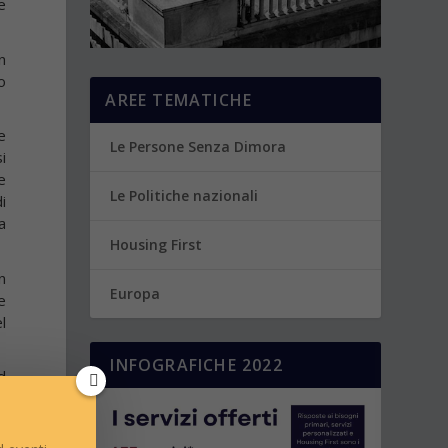
e
n
o
AREE TEMATICHE
e
Le Persone Senza Dimora
i
e
Le Politiche nazionali
i
a
Housing First
n
Europa
e
l
INFOGRAFICHE 2022
d
o