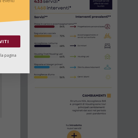
 eventi
i
.
VITI
lla pagina