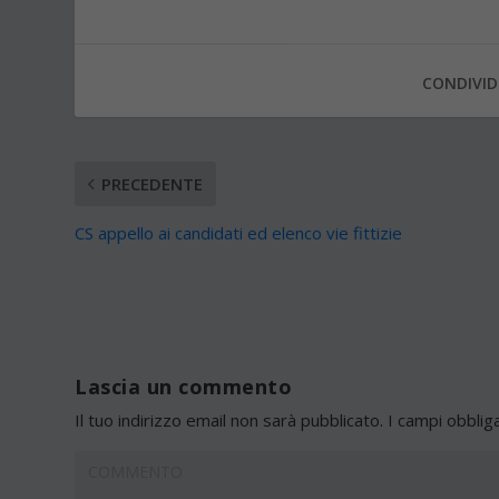
CONDIVID
PRECEDENTE
CS appello ai candidati ed elenco vie fittizie
Lascia un commento
Il tuo indirizzo email non sarà pubblicato.
I campi obblig