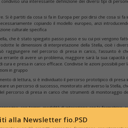
condiviso una interessante definizione dei diversi tipi di person
e. Si è partiti da cosa si fa in Europa per poi dirsi che cosa si fa i
necessariamente copiando il modello europeo, anzi introducend
zione culturale specifica
tella, che è stato spiegato passo passo e su cui poi vengono fatt
odotte le dimensioni di interpretazione della Stella, cioè i divers
uò raggiungere nel percorso di presa in carico, l’assunto è ch
 errante di avere un problema, maggiore sarà la sua capacità d
ura e presa in carico efficace. Condivise le azioni possibili per l
azioni in gruppo
nto di lettura, si è individuato il percorso prototipico di presa i
creare un percorso di successo, monitorato attraverso la Stella, ch
del percorso di presa in carico che strumenti di monitoraggio de
onsegne, con tempi, modalità di interazione con la formatrice, e
viti alla Newsletter fio.PSD
o, molto intensi, è sembrata molto positiva. Dopo un primo giust