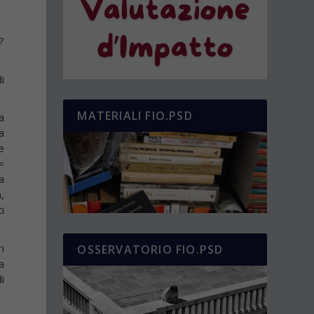
?
i
MATERIALI FIO.PSD
a
a
e
=
a
,
i
i
OSSERVATORIO FIO.PSD
a
di