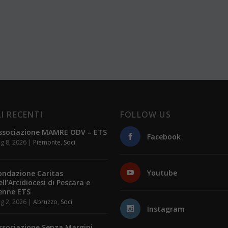
I RECENTI
FOLLOW US
ssociazione MAMRE ODV – ETS
Facebook
g 8, 2026
|
Piemonte
,
Soci
Youtube
ondazione Caritas
ell’Arcidiocesi di Pescara e
enne ETS
g 2, 2026
|
Abruzzo
,
Soci
Instagram
ssociazione Senza Margini