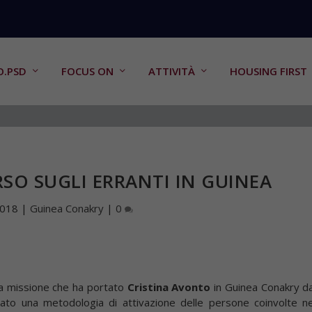
O.PSD
FOCUS ON
ATTIVITÀ
HOUSING FIRST
RSO SUGLI ERRANTI IN GUINEA
2018
|
Guinea Conakry
|
0
la missione che ha portato
Cristina Avonto
in Guinea Conakry da
to una metodologia di attivazione delle persone coinvolte ne