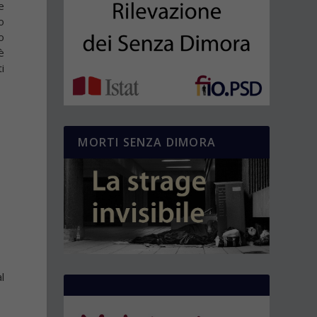
e
o
o
è
i
MORTI SENZA DIMORA
l