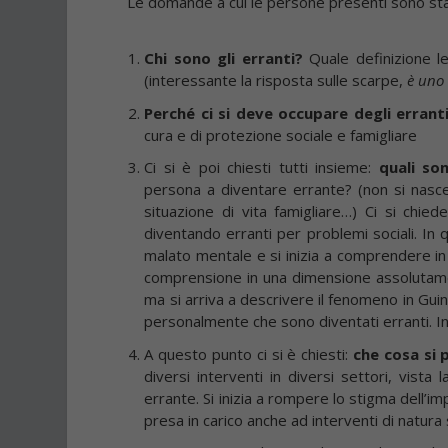
Le domande a cui le persone presenti sono st
Chi sono gli erranti?
Quale definizione l
(interessante la risposta sulle scarpe,
è uno
Perché ci si deve occupare degli errant
cura e di protezione sociale e famigliare
Ci si è poi chiesti tutti insieme:
quali so
persona a diventare errante? (non si nasce 
situazione di vita famigliare…) Ci si chie
diventando erranti per problemi sociali. In 
malato mentale e si inizia a comprendere 
comprensione in una dimensione assolutamente
ma si arriva a descrivere il fenomeno in Gui
personalmente che sono diventati erranti. I
A questo punto ci si è chiesti:
che cosa si 
diversi interventi in diversi settori, vista
errante. Si inizia a rompere lo stigma dell’imp
presa in carico anche ad interventi di natura 