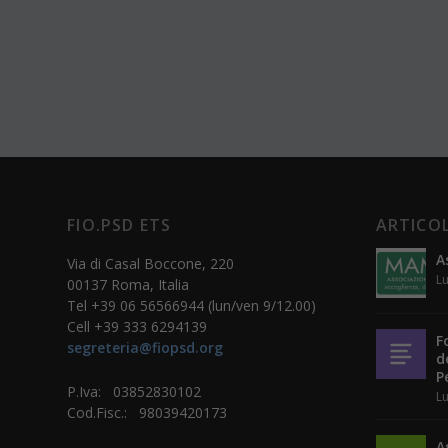
FIO.PSD ETS
ARTICOL
A
Via di Casal Boccone, 220
Lu
00137 Roma, Italia
Tel +39 06 56566944 (lun/ven 9/12.00)
Cell +39 333 6294139
F
segreteria@fiopsd.org
d
P
P.Iva: 03852830102
Lu
Cod.Fisc.: 98039420173
A