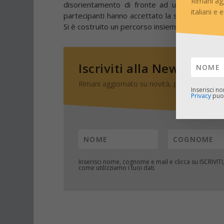
Rimani ag
disorientamento di fronte ad una formazion
italiani e 
partecipanti hanno accettato la sfida e si son
Si è costruito un percorso insieme molto molto
Iscriviti alla Newsletter
Rimani aggiornato su novità, progetti, campa
Inserisci n
Privacy
puoi
Inserisci nome, cognome e mail e clicca su
ISCRIVITI
come utilizziamo i tuoi dati