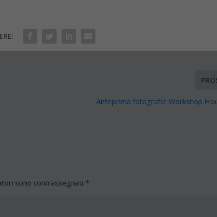
ERE:
PRO
Anteprima fotografie Workshop Hou
atori sono contrassegnati
*