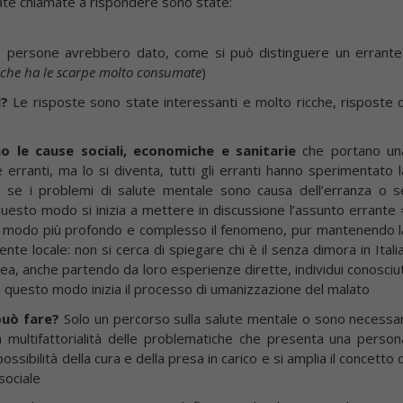
ate chiamate a rispondere sono state:
e persone avrebbero dato, come si può distinguere un errante
 che ha le scarpe molto consumate
)
i?
Le risposte sono state interessanti e molto ricche, risposte d
no le cause sociali, economiche e sanitarie
che portano un
erranti, ma lo si diventa, tutti gli erranti hanno sperimentato l
de se i problemi di salute mentale sono causa dell’erranza o s
questo modo si inizia a mettere in discussione l’assunto errante 
in modo più profondo e complesso il fenomeno, pur mantenendo l
 locale: non si cerca di spiegare chi è il senza dimora in Italia
nea, anche partendo da loro esperienze dirette, individui conosciut
n questo modo inizia il processo di umanizzazione del malato
può fare?
Solo un percorso sulla salute mentale o sono necessar
 la multifattorialità delle problematiche che presenta una person
ossibilità della cura e della presa in carico e si amplia il concetto 
sociale