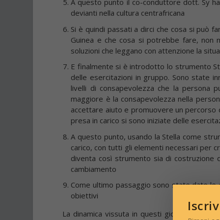
A questo punto il co-conduttore dott. Sy ha 
devianti nella cultura centrafricana
Si è quindi passati a dirci che cosa si può far
Guinea e che cosa si potrebbe fare, non 
soluzioni che leggano con attenzione la situa
E finalmente si è introdotto lo strumento S
delle esercitazioni in gruppo. Sono state inr
livelli di consapevolezza che la persona p
maggiore è la consapevolezza nella persona
accettare aiuto e promuovere un percorso di c
presa in carico si sono iniziate delle esercit
A questo punto, usando la Stella come strume
carico, con tutti gli elementi necessari per 
diventa così strumento sia di costruzione 
cambiamento
Come ultimo passaggio sono state date le c
obiettivi
Iscri
La dinamica vissuta in questi giorni di lavor