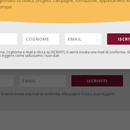
giornato su novità, progetti, campagne, formazione, appuntamenti ed
e “destrutturata” che faceva domande più che dare risposte, 
europei
o messi in gioco, partecipando molto attivamente alla discussione
 interessante e ricco di contenuti
 fio.PSD
ISCRI
gne, formazione, appuntamenti ed eventi italiani e europei
ome, cognome e mail e clicca su
ISCRIVITI
, ti verrà inviata una mail di conferma. A
 leggere come utilizziamo i tuoi dati
ISCRIVITI
, ti verrà inviata una mail di conferma. Alla pagina
Privacy
puoi leggere