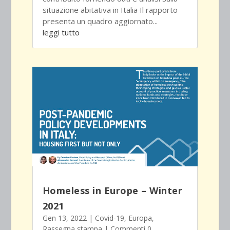
situazione abitativa in Italia Il rapporto
presenta un quadro aggiornato...
leggi tutto
Homeless in Europe – Winter
2021
Gen 13, 2022
|
Covid-19
,
Europa
,
Rassegna stampa
| Commenti 0