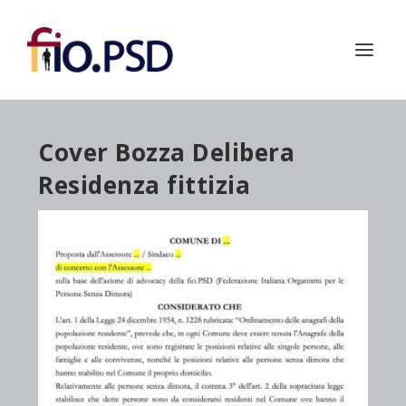
Cover Bozza Delibera
Residenza fittizia