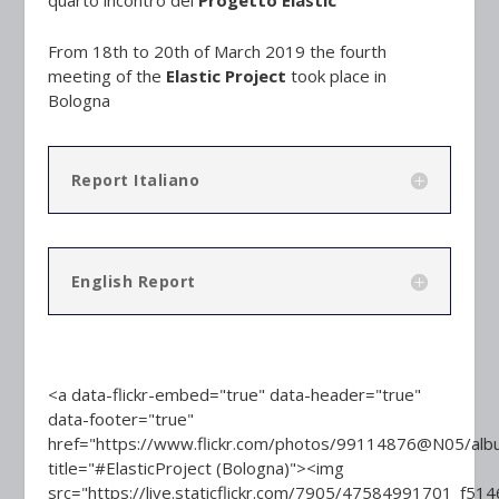
quarto incontro del
Progetto Elastic
From 18
th
to 20
th
of March 2019 the fourth
meeting of the
Elastic Project
took place in
Bologna
Report Italiano
English Report
<a data-flickr-embed="true" data-header="true"
data-footer="true"
href="https://www.flickr.com/photos/99114876@N05/a
title="#ElasticProject (Bologna)"><img
src="https://live.staticflickr.com/7905/47584991701_f514