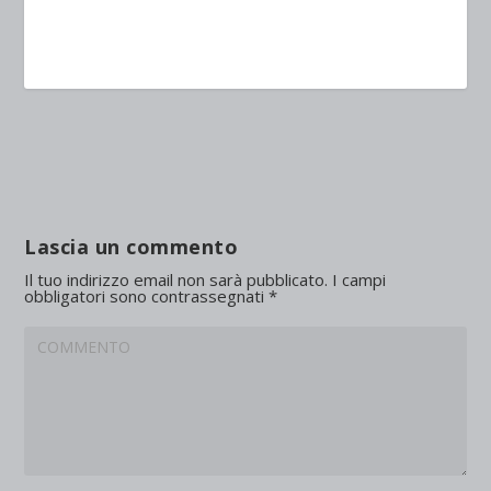
Lascia un commento
Il tuo indirizzo email non sarà pubblicato.
I campi
obbligatori sono contrassegnati
*