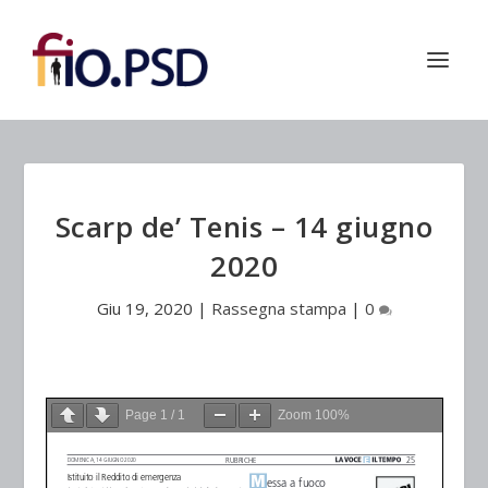
Scarp de’ Tenis – 14 giugno
2020
Giu 19, 2020
|
Rassegna stampa
|
0
Page
1
/
1
Zoom
100%