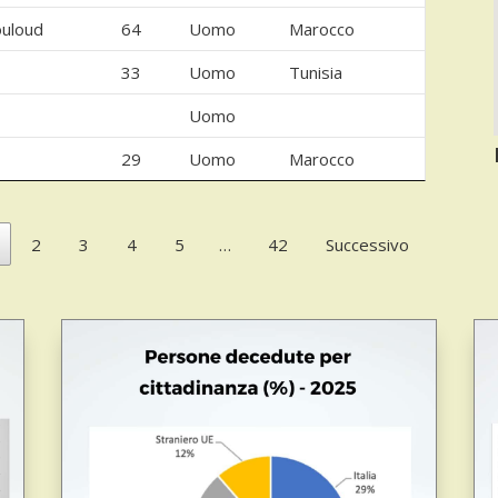
uloud
64
Uomo
Marocco
33
Uomo
Tunisia
Uomo
29
Uomo
Marocco
2
3
4
5
…
42
Successivo