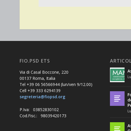
FIO.PSD ETS
ARTICOL
A
Via di Casal Boccone, 220
Lu
00137 Roma, Italia
Tel +39 06 56566944 (lun/ven 9/12.00)
Cell +39 333 6294139
F
segreteria@fiopsd.org
d
P
P.Iva: 03852830102
Lu
Cod.Fisc.: 98039420173
A
O