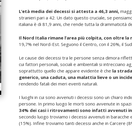
L’età media dei decessi si attesta a 46,3 anni,
maggio
stranieri pari a 42. Un dato questo cruciale, se pensiam
italiana è di 81,9 anni, che rende tutta la drammaticità d
Il Nord Italia rimane l’area più colpita, con oltre la
19,7% nel Nord-Est. Seguono il Centro, con il 26%, il Sud,
Le cause dei decessi tra le persone senza dimora riflett
cui fattori personali, sociali e ambientali si intrecciano
soprattutto quello che appare evidente è che
la strada
generico, una caduta, una malattia lieve o un incid
rendendo fatali dei meri eventi naturali.
I luoghi in cui sono avvenuti i decessi sono un chiaro indi
persone. In primo luogo le morti sono avvenute in spazi pu
34% dei casi i ritrovamenti sono infatti avvenuti i
secondo luogo troviamo i decessi avvenuti in baracche 
(15%). Infine troviamo tanti decessi anche in Carcere (8