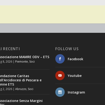
I RECENTI
FOLLOW US
ssociazione MAMRE ODV – ETS
Facebook
g 8, 2026
|
Piemonte
,
Soci
Youtube
ondazione Caritas
ell’Arcidiocesi di Pescara e
enne ETS
g 2, 2026
|
Abruzzo
,
Soci
Instagram
ssociazione Senza Margini
DV