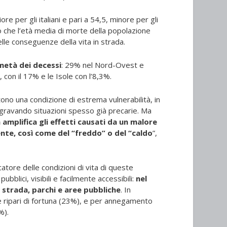
re per gli italiani e pari a 54,5, minore per gli
o che l’età media di morte della popolazione
elle conseguenze della vita in strada.
 metà dei decessi
: 29% nel Nord-Ovest e
 con il 17% e le Isole con l’8,3%.
ono una condizione di estrema vulnerabilità, in
 aggravando situazioni spesso già precarie. Ma
 amplifica gli effetti causati da un malore
ente, così come del “freddo” o del “caldo
”,
catore delle condizioni di vita di queste
bblici, visibili e facilmente accessibili:
nel
n strada, parchi e aree pubbliche
. In
e ripari di fortuna (23%), e per annegamento
%).